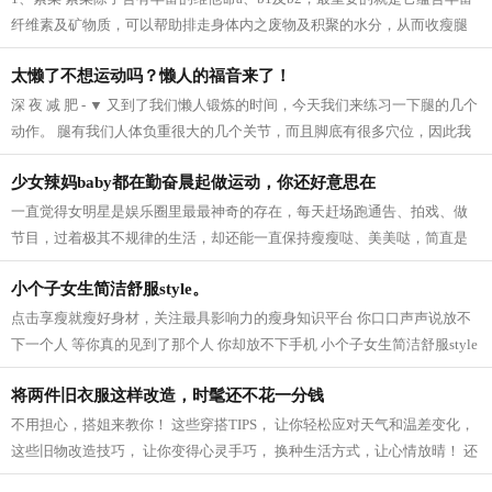
纤维素及矿物质，可以帮助排走身体内之废物及积聚的水分，从而收瘦腿
之效。 2、芝麻 芝麻它的亚麻仁油酸可以...
太懒了不想运动吗？懒人的福音来了！
深 夜 减 肥 - ▼ 又到了我们懒人锻炼的时间，今天我们来练习一下腿的几个
动作。 腿有我们人体负重很大的几个关节，而且脚底有很多穴位，因此我
们要多锻炼我们的脚，促进血液循...
少女辣妈baby都在勤奋晨起做运动，你还好意思在
一直觉得女明星是娱乐圈里最最神奇的存在，每天赶场跑通告、拍戏、做
节目，过着极其不规律的生活，却还能一直保持瘦瘦哒、美美哒，简直是
羡慕死我们这些凡人啦~老天爷爷太不公...
小个子女生简洁舒服style。
点击享瘦就瘦好身材，关注最具影响力的瘦身知识平台 你口口声声说放不
下一个人 等你真的见到了那个人 你却放不下手机 小个子女生简洁舒服style
模特身高159CM 165cm半熟女生的轻熟小性...
将两件旧衣服这样改造，时髦还不花一分钱
不用担心，搭姐来教你！ 这些穿搭TIPS， 让你轻松应对天气和温差变化，
这些旧物改造技巧， 让你变得心灵手巧， 换种生活方式，让心情放晴！ 还
等什么，快点学起来吧！ 针织衫 风...