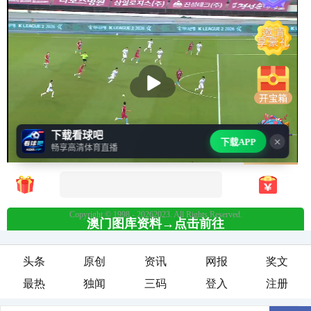
头条
原创
资讯
网报
奖文
最热
独闻
三码
登入
注册