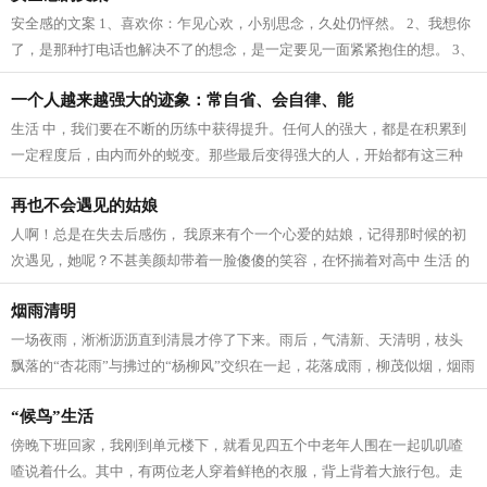
安全感的文案 1、喜欢你：乍见心欢，小别思念，久处仍怦然。 2、我想你
了，是那种打电话也解决不了的想念，是一定要见一面紧紧抱住的想。 3、
我爱这个世界上的三件事：太阳，月...
一个人越来越强大的迹象：常自省、会自律、能
生活 中，我们要在不断的历练中获得提升。任何人的强大，都是在积累到
一定程度后，由内而外的蜕变。那些最后变得强大的人，开始都有这三种
迹象。 常自省 人生 路上，每个人的境...
再也不会遇见的姑娘
人啊！总是在失去后感伤， 我原来有个一个心爱的姑娘，记得那时候的初
次遇见，她呢？不甚美颜却带着一脸傻傻的笑容，在怀揣着对高中 生活 的
向往，在人群中拥挤寻找着我的老师...
烟雨清明
一场夜雨，淅淅沥沥直到清晨才停了下来。雨后，气清新、天清明，枝头
飘落的“杏花雨”与拂过的“杨柳风”交织在一起，花落成雨，柳茂似烟，烟雨
清明寄深情。 清明，逐雨而来。...
“候鸟”生活
傍晚下班回家，我刚到单元楼下，就看见四五个中老年人围在一起叽叽喳
喳说着什么。其中，有两位老人穿着鲜艳的衣服，背上背着大旅行包。走