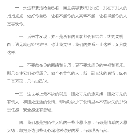
十、永远都要活给自己看，而且笑容要特别灿烂，别在乎别人的
指指点点，做好你自己，让看不起你的人高攀不起，让看得起你的人
更喜欢你。
十一、后来才发现，并不是所有的喜欢都会有结果，终究要明
白，遇见就已经很难得。你让我觉得，我们的关系不止这样，又只能
这样。
十二、不要散布你的困惑和苦厄，更不要炫耀你的幸福和喜乐。
那只会使它们变得廉价。做个有骨气的人，戴一副合法的表情，纵有
千言万语，只与自己说。
十三、这世界上最不缺的就是，随处可见的漂亮妞，随处可见的
有钱人，和随处泛滥的爱情。却唯独缺少了爱情里本不该缺失的那份
责任感、安全感还有忠诚。
十四、我们总是把陌生人给的一些小恩小惠，当做是情感的大恩
大德，却把身边那些死心塌地对你好的爱，当做理所当然。