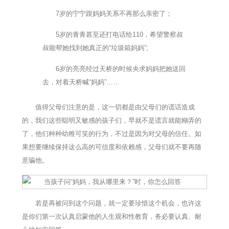
7岁的宁宁跟妈妈关系不再那么亲密了；
5岁的青青甚至还打电话给110，希望警察叔
叔能帮她找到她真正的“垃圾箱妈妈”;
6岁的亮亮经过天桥的时候央求妈妈把她送回
去，对着天桥喊“妈妈”……
值得父母们注意的是，这一切都是由父母们的谎话造成
的，我们这些聪明又敏感的孩子们，早就不是谎言就能糊弄的
了，他们种种幼稚可笑的行为，不过是因为对父母的信任。如
果想要继续保持这么高的可信度和依赖感，父母们就不要再随
意骗他。
若是再被问到这个问题，就一定要珍惜这个机会，也许这
是你们第一次认真启蒙他的人生观和性教育，务必要认真、耐