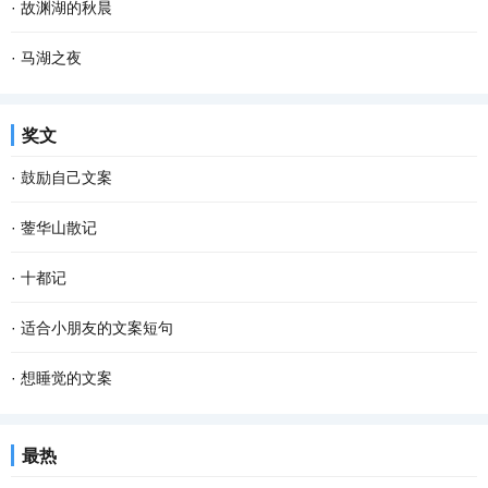
·
故渊湖的秋晨
·
马湖之夜
奖文
·
鼓励自己文案
·
蓥华山散记
·
十都记
·
适合小朋友的文案短句
·
想睡觉的文案
最热