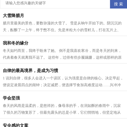
大雪降腊月
腊月里最美的景色，要数弥漫的大雪了。 雪是从晌午开始下的。阴沉沉的
天，酝酿了一上午，终于憋不住。先是米粒大小的雪籽儿，打在瓦片上、
枯枝上，沙沙作响。接着，雪籽中夹带...
我和冬的缘分
冬天如约而至，我终于盼来了她。 倒不是我喜欢寒冷，而是冬天的到来，
代表着春天就离我不远了。 这些年，过得有些步履蹒跚，这样或那样的原
因。所以我一直在期待着 人生 跟季节...
自律的最高境界，是成为习惯
1 说到自律，很多人会进入一个误区，认为强度是自律的核心。决定早起，
便设定凌晨四点的闹钟；决定减肥，便选择节食加高难度运动……兴冲冲
立目标，却因为强度太大，内心已有...
学会坚强
春天的风雨是温柔的，是慈祥的，像母亲的手，在润如酥的春雨中，沉寂
了很久的万物复苏了，但最先露头的总是小草，它们悄悄地，但坚定地从
土里钻出来，为山野铺上一层绿色，充...
安全感的文案