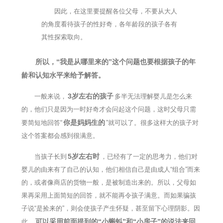
因此，在这里要提醒各位父母，不要从大人
的角度看待孩子的性好奇，各年龄段的孩子各有
其性探索取向。
所以，“我是从哪里来的”这个问题也要根据孩子的年
龄和认知水平来给予解答。
3岁左右的孩子
一般来说，
多半无法理解婴儿是怎么来
的，他们只是因为一时好奇才会问起这个问题，这时父母只需
你是妈妈生的
要简短地回答“
”就可以了。很多这样大的孩子对
这个答案都会感到很满意。
5岁左右时
当孩子长到
，已经有了一定的思考力，他们对
婴儿的由来有了自己的认知，他们相信自己是由成人“组合”而来
的，或者像商店的货物一般，是被制造出来的。所以，父母如
果再采用上面简短的回答，就不能再令孩子满意。而如果骗孩
子说“是捡来的”，则会使孩子产生怀疑，甚至留下心理阴影。因
可以采用前面提到的“小蝌蚪”和“小房子”的说法来回
此，