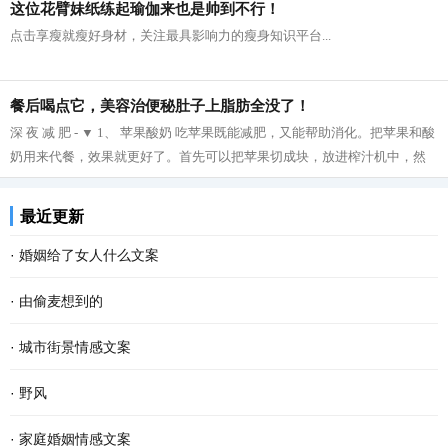
这位花臂妹纸练起瑜伽来也是帅到不行！
点击享瘦就瘦好身材，关注最具影响力的瘦身知识平台...
餐后喝点它，美容治便秘肚子上脂肪全没了！
深 夜 减 肥 - ▼ 1、 苹果酸奶 吃苹果既能减肥，又能帮助消化。把苹果和酸
奶用来代餐，效果就更好了。首先可以把苹果切成块，放进榨汁机中，然
后再把榨好的苹果汁与酸奶拌在一起...
最近更新
·
婚姻给了女人什么文案
·
由偷麦想到的
·
城市街景情感文案
·
野风
·
家庭婚姻情感文案