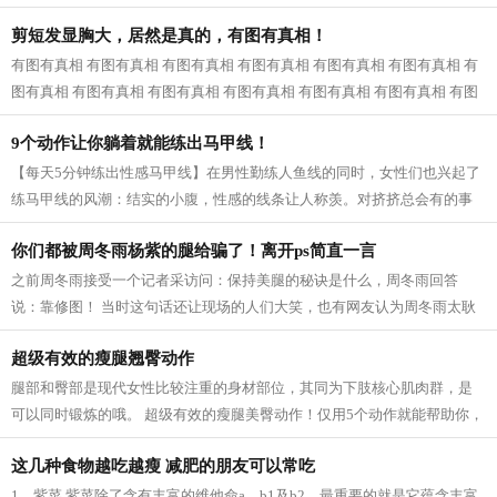
近一看，原来是婆婆和公公，我已经快...
剪短发显胸大，居然是真的，有图有真相！
有图有真相 有图有真相 有图有真相 有图有真相 有图有真相 有图有真相 有
图有真相 有图有真相 有图有真相 有图有真相 有图有真相 有图有真相 有图
有真相...
9个动作让你躺着就能练出马甲线！
【每天5分钟练出性感马甲线】在男性勤练人鱼线的同时，女性们也兴起了
练马甲线的风潮：结实的小腹，性感的线条让人称羡。对挤挤总会有的事
业线，拥有马甲线的女性呈现的体态更...
你们都被周冬雨杨紫的腿给骗了！离开ps简直一言
之前周冬雨接受一个记者采访问：保持美腿的秘诀是什么，周冬雨回答
说：靠修图！ 当时这句话还让现场的人们大笑，也有网友认为周冬雨太耿
直，然而，看了一些没有后期修的图片之...
超级有效的瘦腿翘臀动作
腿部和臀部是现代女性比较注重的身材部位，其同为下肢核心肌肉群，是
可以同时锻炼的哦。 超级有效的瘦腿美臀动作！仅用5个动作就能帮助你，
瘦出性感美腿，同时还塑造紧致翘臀...
这几种食物越吃越瘦 减肥的朋友可以常吃
1、紫菜 紫菜除了含有丰富的维他命a、b1及b2，最重要的就是它蕴含丰富