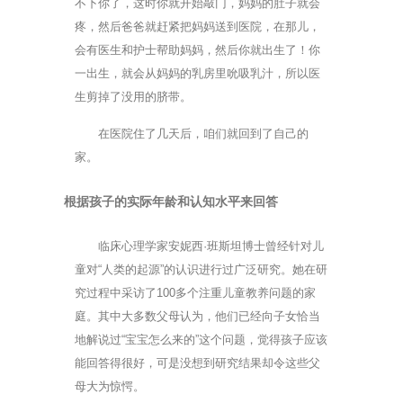
不下你了，这时你就开始敲门，妈妈的肚子就会
疼，然后爸爸就赶紧把妈妈送到医院，在那儿，
会有医生和护士帮助妈妈，然后你就出生了！你
一出生，就会从妈妈的乳房里吮吸乳汁，所以医
生剪掉了没用的脐带。
在医院住了几天后，咱们就回到了自己的
家。
根据孩子的实际年龄和认知水平来回答
临床心理学家安妮西·班斯坦博士曾经针对儿
童对“人类的起源”的认识进行过广泛研究。她在研
究过程中采访了100多个注重儿童教养问题的家
庭。其中大多数父母认为，他们已经向子女恰当
地解说过“宝宝怎么来的”这个问题，觉得孩子应该
能回答得很好，可是没想到研究结果却令这些父
母大为惊愕。