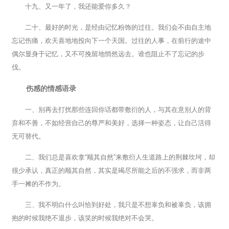
十九、又一年了，我还能爱你多久？
二十、最好的时光，是经由记忆粉饰的过往。我们会不由自主地
忘记伤痛，欢天喜地地投向下一个天国。过往的人事，在前行的途中
偶尔显身于记忆，又不可挽留地悄然远去。谁也阻止不了忘记的步
伐。
伤感的情感语录
一、别再去打扰那些连回你话都带敷衍的人，与其在意别人的背
弃和不善，不如经营自己的尊严和美好，选择一种姿态，让自己活得
无可替代。
二、我们总是喜欢拿“顺其自然”来敷衍人生道路上的荆棘坎坷，却
很少承认，真正的顺其自然，其实是竭尽所能之后的不强求，而非两
手一摊的不作为。
三、我不明白什么叫恰到好处，我只是不想辜负和被辜负，该拥
抱的时候我绝不退步，该笑的时候我绝对不会哭。