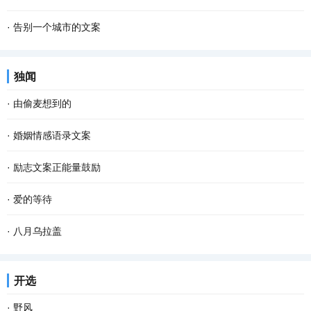
·
告别一个城市的文案
独闻
·
由偷麦想到的
·
婚姻情感语录文案
·
励志文案正能量鼓励
·
爱的等待
·
八月乌拉盖
开选
·
野风